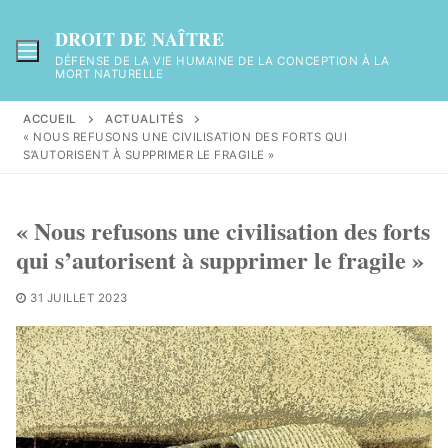
Aller
au
DROIT DE NAÎTRE
contenu
DÉFENSE DE LA VIE HUMAINE DE LA CONCEPTION À LA
MORT NATURELLE
ACCUEIL
ACTUALITÉS
« NOUS REFUSONS UNE CIVILISATION DES FORTS QUI
S’AUTORISENT À SUPPRIMER LE FRAGILE »
« Nous refusons une civilisation des forts
qui s’autorisent à supprimer le fragile »
31 JUILLET 2023