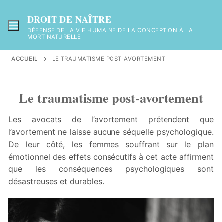
Aller
au
DROIT DE NAÎTRE
contenu
DÉFENSE DE LA VIE HUMAINE DE LA CONCEPTION À LA
MORT NATURELLE
ACCUEIL
LE TRAUMATISME POST-AVORTEMENT
Le traumatisme post-avortement
Les avocats de l’avortement prétendent que
l’avortement ne laisse aucune séquelle psychologique.
De leur côté, les femmes souffrant sur le plan
émotionnel des effets consécutifs à cet acte affirment
que les conséquences psychologiques sont
désastreuses et durables.