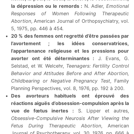
la dépression ou le remords :
N. Adler,
Emotional
Responses of Women Following Therapeutic
Abortion
, American Journal of Orthopsychiatry, vol.
5, 1975, pp. 446 à 454.
20 % des femmes ont regretté d’être passées par
l’avortement ; les idées conservatrices,
l’appartenance religieuse et les pressions pour
avorter ont été déterminantes :
J. Evans, G.
Selstad, et W. Welcehr,
Teenagers: Fertility Control
Behavior and Attitudes Before and After Abortion,
Childbearing or Negative Pregnancy Test
, Family
Planning Perspectives, vol. 8, 1976, pp. 192 à 200.
Des avorteurs habituels ont éprouvé des
réactions aiguës d’obsession-compulsion après la
vue de fœtus inertes :
S. Lipper et autres,
Obsessive-Compulsive Neurosis After Viewing the
Fetus During Therapeutic Abortion
, American
Journal of Psychotherapy, vol. 30, 1976, pp. 666 à