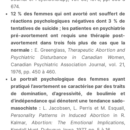
674.
12 % des femmes qui ont avorté ont souffert de
réactions psychologiques négatives dont 3 % de
tentatives de suicide ; les patientes en psychiatrie
pré-avortement ont requis une thérapie post-
avortement dans trois fois plus de cas que la
normale :
E. Greenglass,
Therapeutic Abortion and
Psychiatric Disturbance in Canadian Women
,
Canadian Psychiatric Association Journal, vol. 21,
1976, pp. 450 à 460.
Le portrait psychologique des femmes ayant
pratiqué l’avortement se caractérise par des traits
de domination, d’agressivité, de boulimie et
d’indépendance qui dénotent une tendance sado-
masochiste :
L. Jacobsen, L. Perris et M. Esquall,
Personality Patterns in Induced Abortion
in R.
Kalmar,
Abortion: The Emotional Implications
,
Kendall Hunt, Dubuque, Iowa, 1977, pp. 5 à 16.