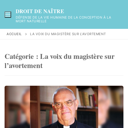
Aller
au
DROIT DE NAÎTRE
contenu
DÉFENSE DE LA VIE HUMAINE DE LA CONCEPTION À LA
MORT NATURELLE
ACCUEIL
LA VOIX DU MAGISTÈRE SUR L'AVORTEMENT
Catégorie :
La voix du magistère sur
l’avortement