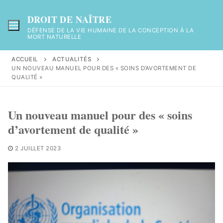
Aller
au
DROIT DE NAÎTRE
contenu
DÉFENSE DE LA VIE HUMAINE DE LA CONCEPTION À LA
MORT NATURELLE
ACCUEIL
ACTUALITÉS
UN NOUVEAU MANUEL POUR DES « SOINS D’AVORTEMENT DE
QUALITÉ »
Un nouveau manuel pour des « soins
d’avortement de qualité »
2 JUILLET 2023