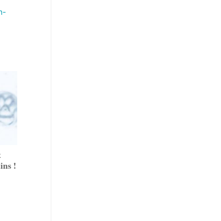
n-
x
ns !