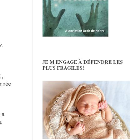
es
JE M'ENGAGE À DÉFENDRE LES
PLUS FRAGILES
!
),
année
 a
eu