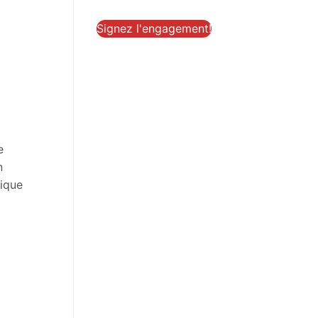
Signez l'engagement!
e
n
tique