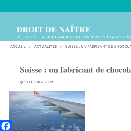
Aller
au
contenu
DROIT DE NAÎTRE
DÉFENSE DE LA VIE HUMAINE DE LA CONCEPTION À LA MORT N
ACCUEIL
ACTUALITÉS
SUISSE : UN FABRICANT DE CHOCOL
Suisse : un fabricant de chocol
19 FÉVRIER 2020