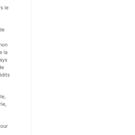
s le
de
 non
e la
pays
de
édits
le,
ie,
pour