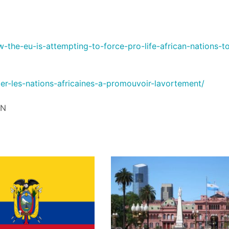
-the-eu-is-attempting-to-force-pro-life-african-nations-t
cer-les-nations-africaines-a-promouvoir-lavortement/
dN