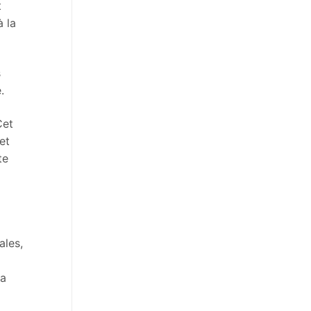
t
à la
s
.
Cet
et
te
ales,
 a