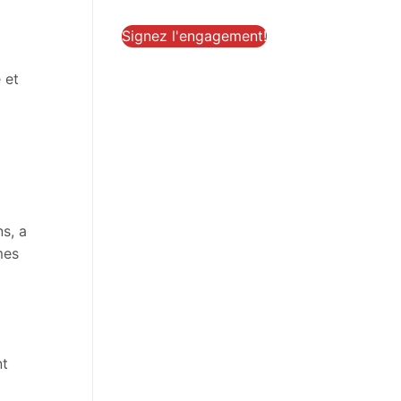
Signez l'engagement!
 et
s, a
mes
nt