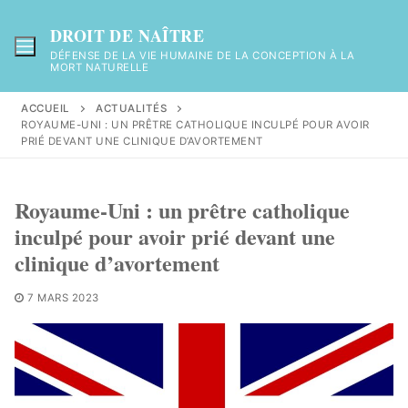
Aller
au
DROIT DE NAÎTRE
contenu
DÉFENSE DE LA VIE HUMAINE DE LA CONCEPTION À LA
MORT NATURELLE
ACCUEIL
ACTUALITÉS
ROYAUME-UNI : UN PRÊTRE CATHOLIQUE INCULPÉ POUR AVOIR
PRIÉ DEVANT UNE CLINIQUE D’AVORTEMENT
Royaume-Uni : un prêtre catholique
inculpé pour avoir prié devant une
clinique d’avortement
7 MARS 2023