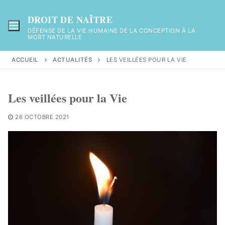
Aller
au
DROIT DE NAÎTRE
contenu
DÉFENSE DE LA VIE HUMAINE DE LA CONCEPTION À LA
MORT NATURELLE
ACCUEIL
ACTUALITÉS
LES VEILLÉES POUR LA VIE
Les veillées pour la Vie
26 OCTOBRE 2021