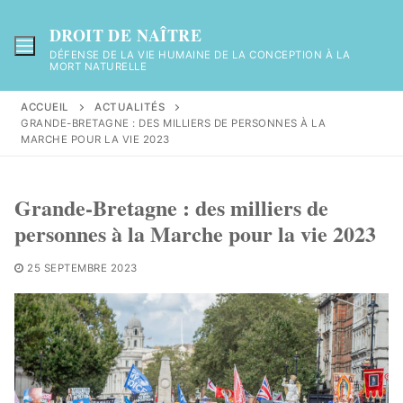
Aller
au
DROIT DE NAÎTRE
contenu
DÉFENSE DE LA VIE HUMAINE DE LA CONCEPTION À LA
MORT NATURELLE
ACCUEIL
ACTUALITÉS
GRANDE-BRETAGNE : DES MILLIERS DE PERSONNES À LA
MARCHE POUR LA VIE 2023
Grande-Bretagne : des milliers de
personnes à la Marche pour la vie 2023
25 SEPTEMBRE 2023