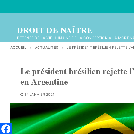
Aller
au
contenu
DROIT DE NAÎTRE
DÉFENSE DE LA VIE HUMAINE DE LA CONCEPTION À LA MORT N
ACCUEIL
ACTUALITÉS
LE PRÉSIDENT BRÉSILIEN REJETTE L
Le président brésilien rejette 
en Argentine
14 JANVIER 2021