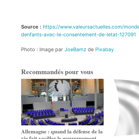
Source :
https://www.valeursactuelles.com/monde
denfants-avec-le-consentement-de-letat-127091
Photo : Image par
JoeBamz
de
Pixabay
Recommandés pour vous
Allemagne : quand la défense de la
vie fait vaciller le gouvernement