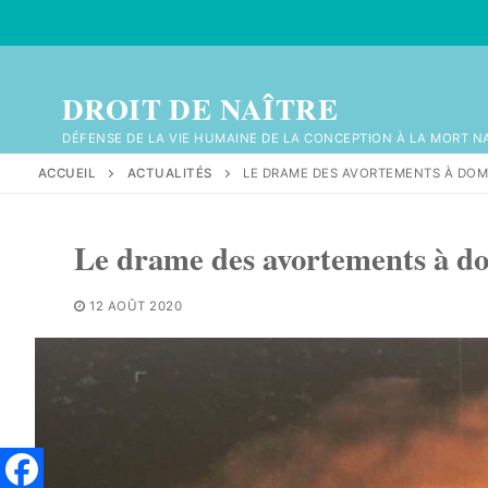
Aller
au
contenu
DROIT DE NAÎTRE
DÉFENSE DE LA VIE HUMAINE DE LA CONCEPTION À LA MORT N
ACCUEIL
ACTUALITÉS
LE DRAME DES AVORTEMENTS À DOM
Le drame des avortements à do
12 AOÛT 2020