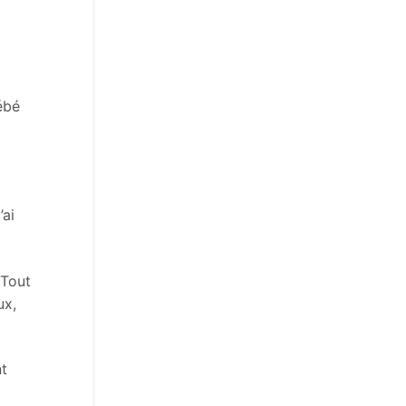
ébé
’ai
 Tout
ux,
nt