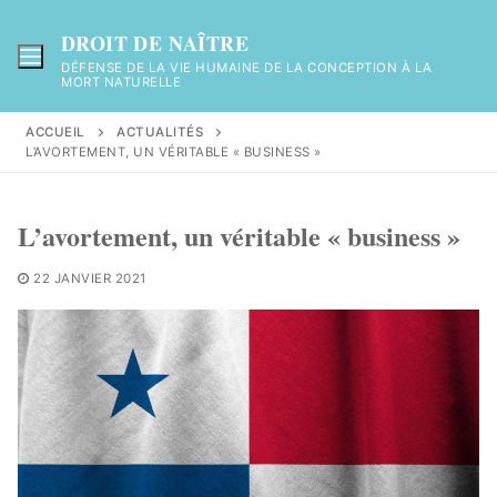
Aller
au
DROIT DE NAÎTRE
contenu
DÉFENSE DE LA VIE HUMAINE DE LA CONCEPTION À LA
MORT NATURELLE
ACCUEIL
ACTUALITÉS
L’AVORTEMENT, UN VÉRITABLE « BUSINESS »
L’avortement, un véritable « business »
22 JANVIER 2021