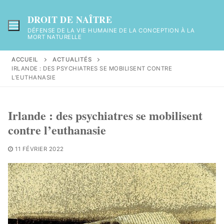
Aller
au
DROIT DE NAÎTRE
contenu
DÉFENSE DE LA VIE HUMAINE DE LA CONCEPTION À LA
MORT NATURELLE
ACCUEIL
ACTUALITÉS
IRLANDE : DES PSYCHIATRES SE MOBILISENT CONTRE
L’EUTHANASIE
Irlande : des psychiatres se mobilisent
contre l’euthanasie
11 FÉVRIER 2022