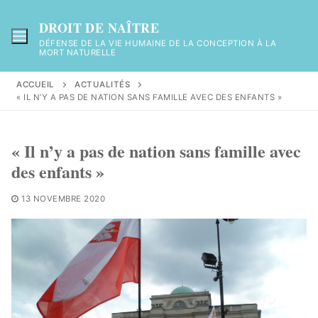
Aller
au
DROIT DE NAÎTRE
contenu
DÉFENSE DE LA VIE HUMAINE DE LA CONCEPTION À LA
MORT NATURELLE
ACCUEIL
ACTUALITÉS
« IL N’Y A PAS DE NATION SANS FAMILLE AVEC DES ENFANTS »
« Il n’y a pas de nation sans famille avec
des enfants »
13 NOVEMBRE 2020