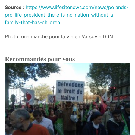
Source :
https://www.lifesitenews.com/news/polands-
pro-life-president-there-is-no-nation-without-a-
family-that-has-children
Photo: une marche pour la vie en Varsovie DdN
Recommandés pour vous