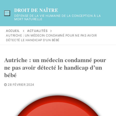
Aller
au
DROIT DE NAÎTRE
contenu
DÉFENSE DE LA VIE HUMAINE DE LA CONCEPTION À LA
MORT NATURELLE
ACCUEIL
ACTUALITÉS
AUTRICHE : UN MÉDECIN CONDAMNÉ POUR NE PAS AVOIR
DÉTECTÉ LE HANDICAP D’UN BÉBÉ
Autriche : un médecin condamné pour
ne pas avoir détecté le handicap d’un
bébé
28 FÉVRIER 2024