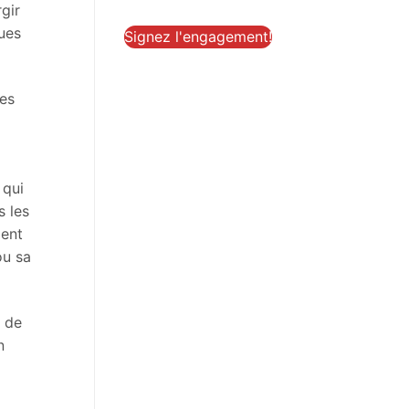
rgir
gues
Signez l'engagement!
des
 qui
s les
ment
ou sa
e de
n