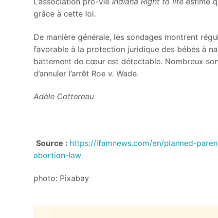
L’association pro-vie
Indiana Right to life
estime q
grâce à cette loi.
De manière générale, les sondages montrent réguli
favorable à la protection juridique des bébés à naî
battement de cœur est détectable. Nombreux sont
d’annuler l’arrêt Roe v. Wade.
Adèle Cottereau
Source :
https://ifamnews.com/en/planned-paren
abortion-law
photo: Pixabay