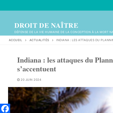
Aller
au
contenu
DROIT DE NAÎTRE
DÉFENSE DE LA VIE HUMAINE DE LA CONCEPTION À LA MORT N
ACCUEIL
ACTUALITÉS
INDIANA : LES ATTAQUES DU PLANNI
Indiana : les attaques du Plann
s’accentuent
20 JUIN 2024