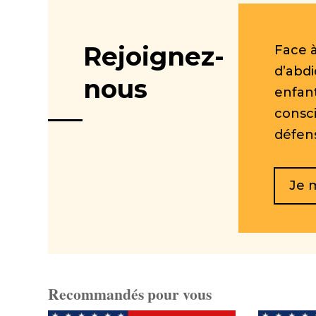
Rejoignez-
Face à
d’abdi
nous
enfant
consci
défen
Je 
Recommandés pour vous