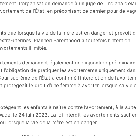
ortement. L’organisation demande à un juge de l’Indiana d’éla
’avortement de l’État, en préconisant ce dernier pour de va
ents que lorsque la vie de la mère est en danger et prévoit 
xtra-utérines. Planned Parenthood a toutefois l’intention
avortements illimités.
ortements demandent également une injonction préliminaire
it l’obligation de pratiquer les avortements uniquement dan
our suprême de l’État a confirmé l’interdiction de l’avorte
at protégeait le droit d’une femme à avorter lorsque sa vie 
rotégeant les enfants à naître contre l’avortement, à la suit
Wade, le 24 juin 2022. La loi interdit les avortements sauf e
 ou lorsque la vie de la mère est en danger.