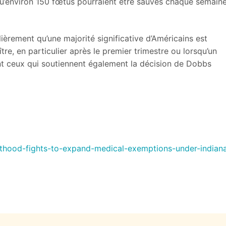
u’environ 150 fœtus pourraient être sauvés chaque semain
èrement qu’une majorité significative d’Américains est
tre, en particulier après le premier trimestre ou lorsqu’un
 ceux qui soutiennent également la décision de Dobbs
thood-fights-to-expand-medical-exemptions-under-indian