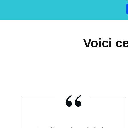
Voici c
“