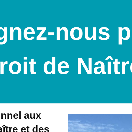
gnez-nous p
roit de Naîtr
nnel aux
ître et des