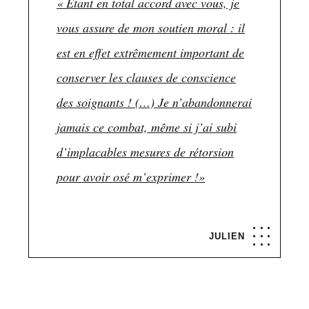
« Étant en total accord avec vous, je
vous assure de mon soutien moral : il
est en effet extrêmement important de
conserver les clauses de conscience
des soignants ! (…) Je n’abandonnerai
jamais ce combat, même si j’ai subi
d’implacables mesures de rétorsion
pour avoir osé m’exprimer !»
JULIEN