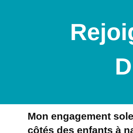
Rejoi
D
Mon engagement sole
côtés des enfants à na