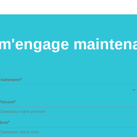
 m'engage maintena
Traitement*
Prénom*
Nom*