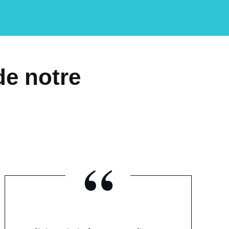
de notre
“