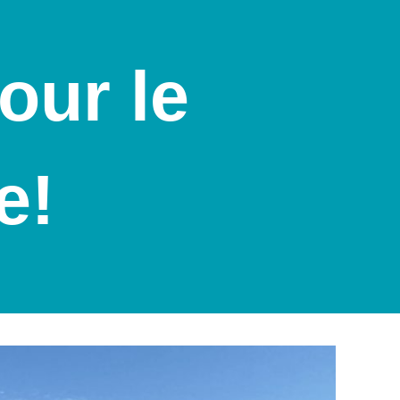
our le
e!