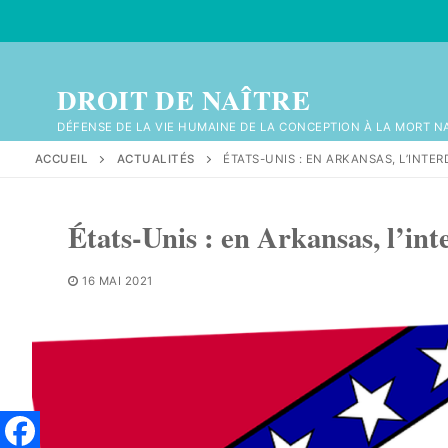
Aller
au
contenu
DROIT DE NAÎTRE
DÉFENSE DE LA VIE HUMAINE DE LA CONCEPTION À LA MORT N
ACCUEIL
ACTUALITÉS
ÉTATS-UNIS : EN ARKANSAS, L’INTE
États-Unis : en Arkansas, l’int
16 MAI 2021