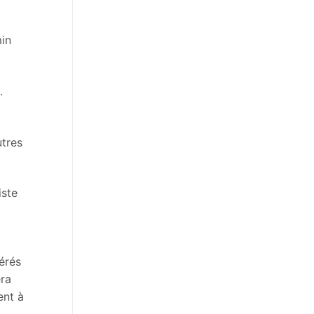
min
.
utres
iste
érés
era
ent à