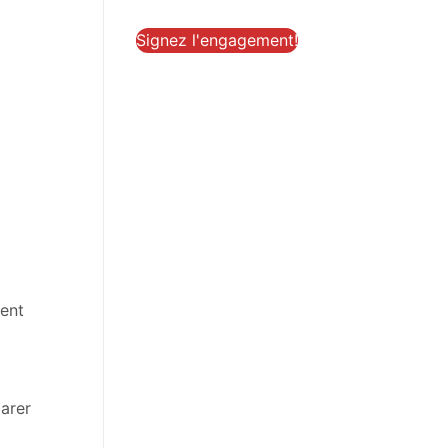
Signez l'engagement!
ment
parer