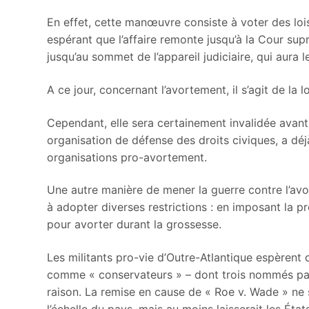
En effet, cette manœuvre consiste à voter des lois
espérant que l’affaire remonte jusqu’à la Cour sup
jusqu’au sommet de l’appareil judiciaire, qui aura 
A ce jour, concernant l’avortement, il s’agit de la 
Cependant, elle sera certainement invalidée avant 
organisation de défense des droits civiques, a déjà
organisations pro-avortement.
Une autre manière de mener la guerre contre l’avo
à adopter diverses restrictions : en imposant la pr
pour avorter durant la grossesse.
Les militants pro-vie d’Outre-Atlantique espèrent 
comme « conservateurs » – dont trois nommés par 
raison. La remise en cause de « Roe v. Wade » ne s
l’échelle du pays, mais au moins laisserait les État