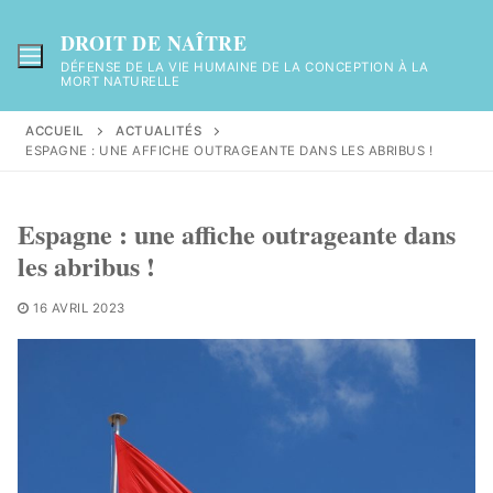
Aller
au
DROIT DE NAÎTRE
contenu
DÉFENSE DE LA VIE HUMAINE DE LA CONCEPTION À LA
MORT NATURELLE
ACCUEIL
ACTUALITÉS
ESPAGNE : UNE AFFICHE OUTRAGEANTE DANS LES ABRIBUS !
Espagne : une affiche outrageante dans
les abribus !
16 AVRIL 2023