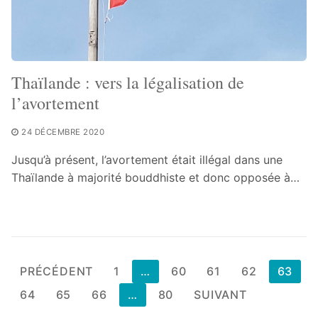
Thaïlande : vers la légalisation de
l’avortement
24 DÉCEMBRE 2020
Jusqu’à présent, l’avortement était illégal dans une
Thaïlande à majorité bouddhiste et donc opposée à…
Pagination
PRÉCÉDENT
1
…
60
61
62
63
des
64
65
66
…
80
SUIVANT
publications