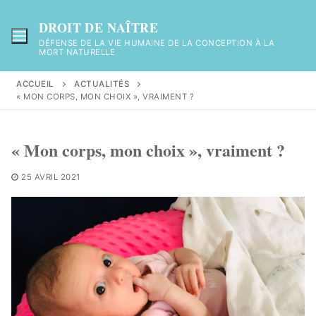
Aller
au
DROIT DE NAÎTRE
contenu
DÉFENSE DE LA VIE HUMAINE DE LA CONCEPTION À LA
MORT NATURELLE
ACCUEIL
ACTUALITÉS
« MON CORPS, MON CHOIX », VRAIMENT ?
« Mon corps, mon choix », vraiment ?
25 AVRIL 2021