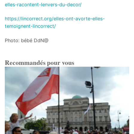
elles-racontent-lenvers-du-decor/
https://lincorrect.org/elles-ont-avorte-elles-
temoignent-lincorrect/
Photo: bébé DdN@
Recommandés pour vous