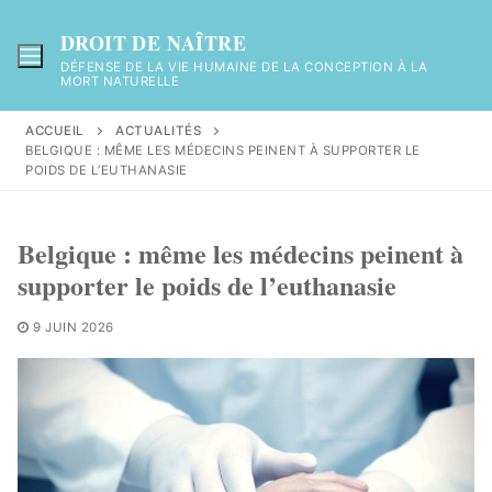
Aller
au
DROIT DE NAÎTRE
contenu
DÉFENSE DE LA VIE HUMAINE DE LA CONCEPTION À LA
MORT NATURELLE
ACCUEIL
ACTUALITÉS
BELGIQUE : MÊME LES MÉDECINS PEINENT À SUPPORTER LE
POIDS DE L’EUTHANASIE
Belgique : même les médecins peinent à
supporter le poids de l’euthanasie
9 JUIN 2026