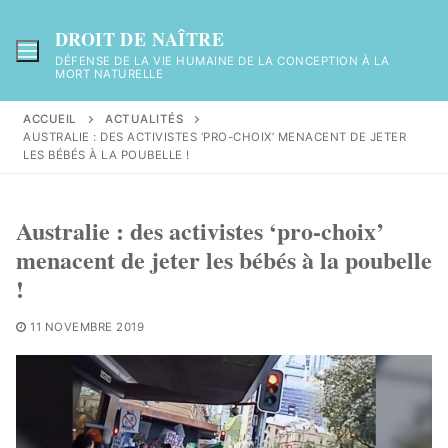
Aller
au
DROIT DE NAÎTRE
contenu
DÉFENSE DE LA VIE HUMAINE DE LA CONCEPTION À LA
MORT NATURELLE
ACCUEIL
ACTUALITÉS
AUSTRALIE : DES ACTIVISTES ‘PRO-CHOIX’ MENACENT DE JETER
LES BÉBÉS À LA POUBELLE !
Australie : des activistes ‘pro-choix’
menacent de jeter les bébés à la poubelle
!
11 NOVEMBRE 2019