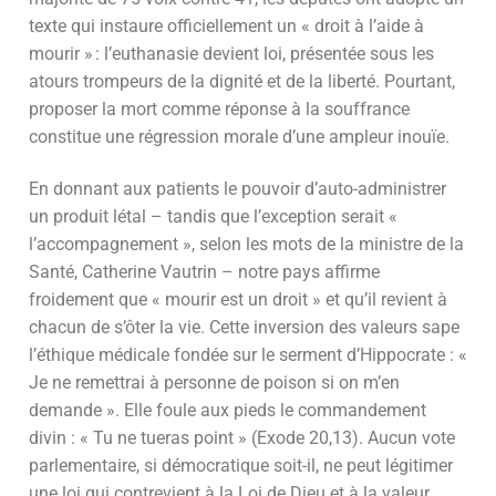
texte qui instaure officiellement un « droit à l’aide à
mourir » : l’euthanasie devient loi, présentée sous les
atours trompeurs de la dignité et de la liberté. Pourtant,
proposer la mort comme réponse à la souffrance
constitue une régression morale d’une ampleur inouïe.
En donnant aux patients le pouvoir d’auto-administrer
un produit létal – tandis que l’exception serait «
l’accompagnement », selon les mots de la ministre de la
Santé, Catherine Vautrin – notre pays affirme
froidement que « mourir est un droit » et qu’il revient à
chacun de s’ôter la vie. Cette inversion des valeurs sape
l’éthique médicale fondée sur le serment d’Hippocrate : «
Je ne remettrai à personne de poison si on m’en
demande ». Elle foule aux pieds le commandement
divin : « Tu ne tueras point » (Exode 20,13). Aucun vote
parlementaire, si démocratique soit-il, ne peut légitimer
une loi qui contrevient à la Loi de Dieu et à la valeur