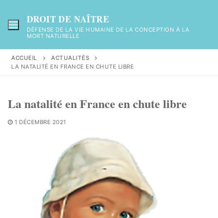
Aller
au
DROIT DE NAÎTRE
contenu
DÉFENSE DE LA VIE HUMAINE DE LA CONCEPTION À LA
MORT NATURELLE
ACCUEIL
ACTUALITÉS
LA NATALITÉ EN FRANCE EN CHUTE LIBRE
La natalité en France en chute libre
1 DÉCEMBRE 2021