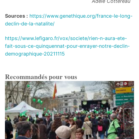
Adèle Cottereau
Sources :
https://www.genethique.org/france-le-long-
declin-de-la-natalite/
https://www.lefigaro.fr/vox/societe/rien-n-aura-ete-
fait-sous-ce-quinquennat-pour-enrayer-notre-declin-
demographique-20211115
Recommandés pour vous