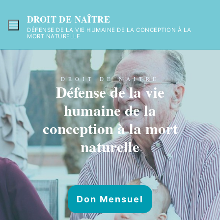
DROIT DE NAÎTRE
DÉFENSE DE LA VIE HUMAINE DE LA CONCEPTION À LA
MORT NATURELLE
DROIT DE NAITRE
Défense de la vie
humaine de la
conception à la mort
naturelle
Don Mensuel