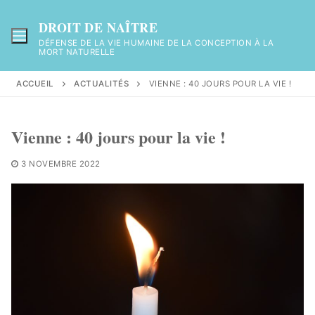
Aller
au
DROIT DE NAÎTRE
contenu
DÉFENSE DE LA VIE HUMAINE DE LA CONCEPTION À LA
MORT NATURELLE
ACCUEIL
ACTUALITÉS
VIENNE : 40 JOURS POUR LA VIE !
Vienne : 40 jours pour la vie !
3 NOVEMBRE 2022