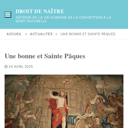
Aller
au
DROIT DE NAÎTRE
contenu
DÉFENSE DE LA VIE HUMAINE DE LA CONCEPTION À LA
MORT NATURELLE
ACCUEIL
ACTUALITÉS
UNE BONNE ET SAINTE PÂQUES
Une bonne et Sainte Pâques
20 AVRIL 2025