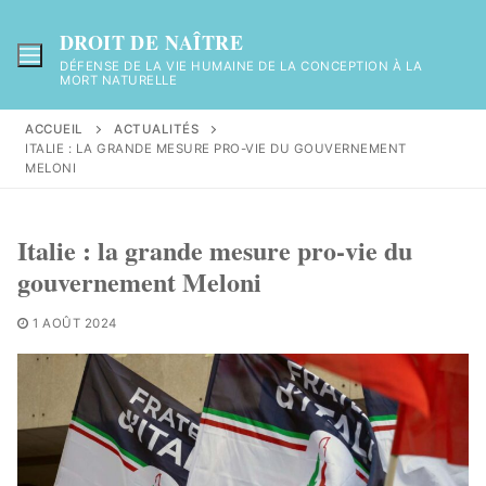
Aller
au
DROIT DE NAÎTRE
contenu
DÉFENSE DE LA VIE HUMAINE DE LA CONCEPTION À LA
MORT NATURELLE
ACCUEIL
ACTUALITÉS
ITALIE : LA GRANDE MESURE PRO-VIE DU GOUVERNEMENT
MELONI
Italie : la grande mesure pro-vie du
gouvernement Meloni
1 AOÛT 2024