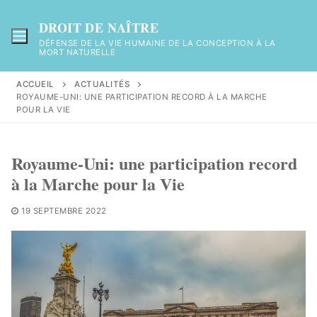
Aller
au
DROIT DE NAÎTRE
contenu
DÉFENSE DE LA VIE HUMAINE DE LA CONCEPTION À LA
MORT NATURELLE
ACCUEIL
ACTUALITÉS
ROYAUME-UNI: UNE PARTICIPATION RECORD À LA MARCHE
POUR LA VIE
Royaume-Uni: une participation record
à la Marche pour la Vie
19 SEPTEMBRE 2022