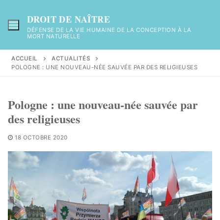
Aller
au
DROIT DE NAÎTRE
contenu
DÉFENSE DE LA VIE HUMAINE DE LA CONCEPTION À LA
MORT NATURELLE
ACCUEIL
ACTUALITÉS
POLOGNE : UNE NOUVEAU-NÉE SAUVÉE PAR DES RELIGIEUSES
Pologne : une nouveau-née sauvée par
des religieuses
18 OCTOBRE 2020