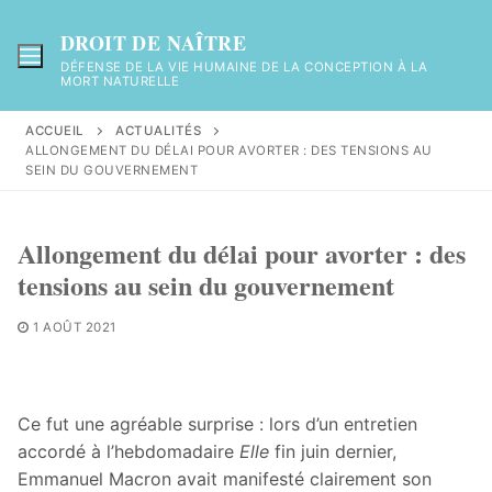
Aller
au
DROIT DE NAÎTRE
contenu
DÉFENSE DE LA VIE HUMAINE DE LA CONCEPTION À LA
MORT NATURELLE
ACCUEIL
ACTUALITÉS
ALLONGEMENT DU DÉLAI POUR AVORTER : DES TENSIONS AU
SEIN DU GOUVERNEMENT
Allongement du délai pour avorter : des
tensions au sein du gouvernement
1 AOÛT 2021
Ce fut une agréable surprise : lors d’un entretien
accordé à l’hebdomadaire
Elle
fin juin dernier,
Emmanuel Macron avait manifesté clairement son