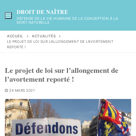
Aller
au
DROIT DE NAÎTRE
contenu
DÉFENSE DE LA VIE HUMAINE DE LA CONCEPTION À LA
MORT NATURELLE
ACCUEIL
ACTUALITÉS
LE PROJET DE LOI SUR L’ALLONGEMENT DE L’AVORTEMENT
REPORTÉ !
Le projet de loi sur l’allongement de
l’avortement reporté !
24 MARS 2021