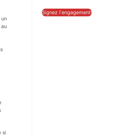
Signez l'engagement!
 un
n au
ès
e
s
 si