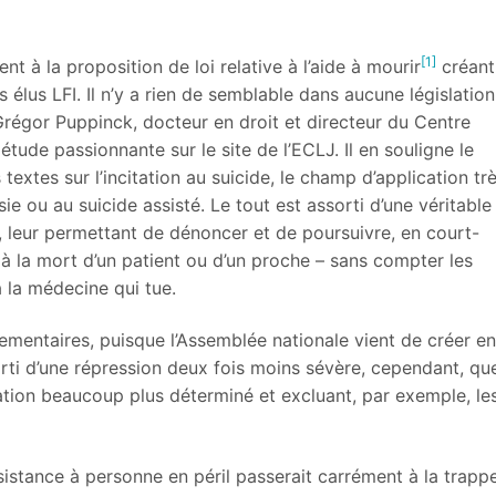
[1]
t à la proposition de loi relative à l’aide à mourir
créant
es élus LFI. Il n’y a rien de semblable dans aucune législatio
régor Puppinck, docteur en droit et directeur du Centre
 étude passionnante sur le site de l’ECLJ. Il en souligne le
textes sur l’incitation au suicide, le champ d’application tr
ie ou au suicide assisté. Le tout est assorti d’une véritable
 leur permettant de dénoncer et de poursuivre, en court-
 à la mort d’un patient ou d’un proche – sans compter les
 la médecine qui tue.
mentaires, puisque l’Assemblée nationale vient de créer en
ssorti d’une répression deux fois moins sévère, cependant, qu
cation beaucoup plus déterminé et excluant, par exemple, le
sistance à personne en péril passerait carrément à la trappe