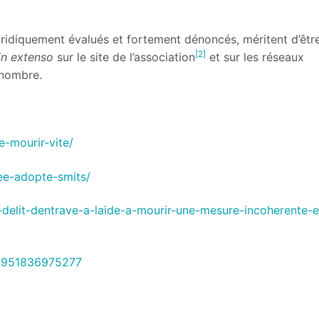
uridiquement évalués et fortement dénoncés, méritent d’êtr
[2]
in extenso
sur le site de l’association
et sur les réseaux
d nombre.
e-mourir-vite/
lee-adopte-smits/
le-delit-dentrave-a-laide-a-mourir-une-mesure-incoherente-e
42951836975277