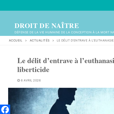
Aller
au
contenu
DROIT DE NAÎTRE
DÉFENSE DE LA VIE HUMAINE DE LA CONCEPTION À LA MORT N
ACCUEIL
ACTUALITÉS
LE DÉLIT D’ENTRAVE À L’EUTHANASI
Le délit d’entrave à l’euthanas
liberticide
6 AVRIL 2026