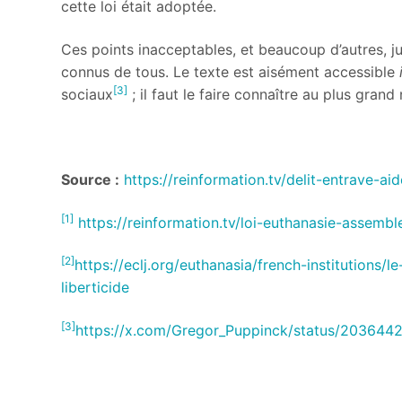
cette loi était adoptée.
Ces points inacceptables, et beaucoup d’autres, j
connus de tous. Le texte est aisément accessible
[3]
sociaux
; il faut le faire connaître au plus gran
Source :
https://reinformation.tv/delit-entrave-aid
[1]
https://reinformation.tv/loi-euthanasie-assemb
[2]
https://eclj.org/euthanasia/french-institutions/
liberticide
[3]
https://x.com/Gregor_Puppinck/status/20364