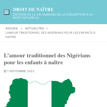
Aller
au
DROIT DE NAÎTRE
contenu
DÉFENSE DE LA VIE HUMAINE DE LA CONCEPTION À LA
MORT NATURELLE
ACCUEIL
ACTUALITÉS
L’AMOUR TRADITIONNEL DES NIGÉRIANS POUR LES ENFANTS À
NAÎTRE
L’amour traditionnel des Nigérians
pour les enfants à naître
1 SEPTEMBRE 2023