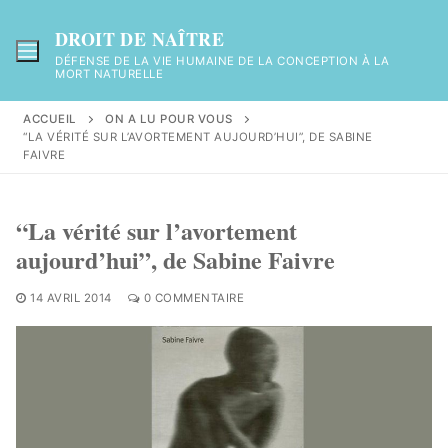
Aller
au
DROIT DE NAÎTRE
contenu
DÉFENSE DE LA VIE HUMAINE DE LA CONCEPTION À LA
MORT NATURELLE
ACCUEIL
ON A LU POUR VOUS
“LA VÉRITÉ SUR L’AVORTEMENT AUJOURD’HUI”, DE SABINE
FAIVRE
“La vérité sur l’avortement
aujourd’hui”, de Sabine Faivre
14 AVRIL 2014
0 COMMENTAIRE