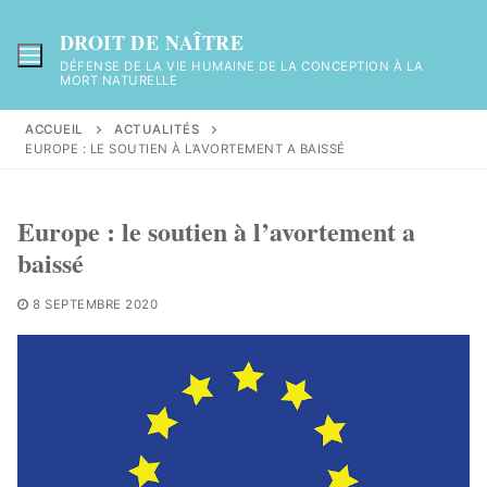
Aller
au
DROIT DE NAÎTRE
contenu
DÉFENSE DE LA VIE HUMAINE DE LA CONCEPTION À LA
MORT NATURELLE
ACCUEIL
ACTUALITÉS
EUROPE : LE SOUTIEN À L’AVORTEMENT A BAISSÉ
Europe : le soutien à l’avortement a
baissé
8 SEPTEMBRE 2020