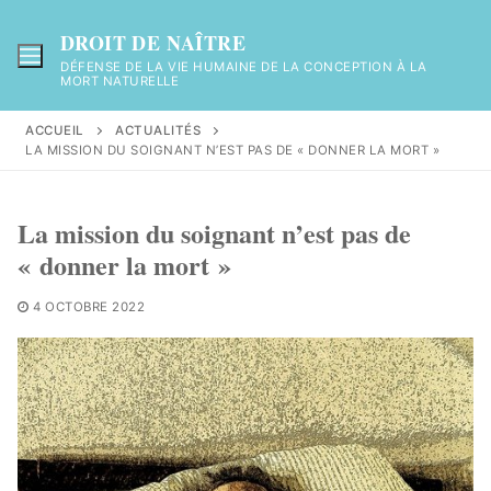
Aller
au
DROIT DE NAÎTRE
contenu
DÉFENSE DE LA VIE HUMAINE DE LA CONCEPTION À LA
MORT NATURELLE
ACCUEIL
ACTUALITÉS
LA MISSION DU SOIGNANT N’EST PAS DE « DONNER LA MORT »
La mission du soignant n’est pas de
« donner la mort »
4 OCTOBRE 2022