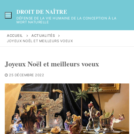
Aller
au
DROIT DE NAÎTRE
contenu
DÉFENSE DE LA VIE HUMAINE DE LA CONCEPTION À LA
MORT NATURELLE
ACCUEIL
ACTUALITÉS
JOYEUX NOËL ET MEILLEURS VOEUX
Joyeux Noël et meilleurs voeux
25 DÉCEMBRE 2022