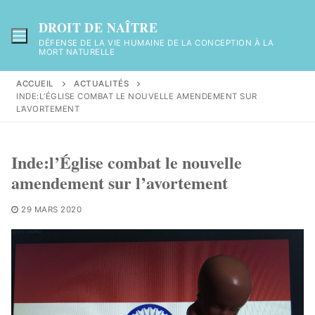
Aller
au
DROIT DE NAÎTRE
contenu
DÉFENSE DE LA VIE HUMAINE DE LA CONCEPTION À LA
MORT NATURELLE
ACCUEIL
ACTUALITÉS
INDE:L’ÉGLISE COMBAT LE NOUVELLE AMENDEMENT SUR
L’AVORTEMENT
Inde:l’Église combat le nouvelle
amendement sur l’avortement
29 MARS 2020