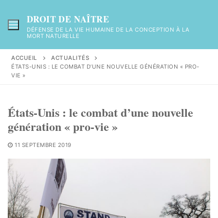
Aller
au
DROIT DE NAÎTRE
contenu
DÉFENSE DE LA VIE HUMAINE DE LA CONCEPTION À LA
MORT NATURELLE
ACCUEIL
ACTUALITÉS
ÉTATS-UNIS : LE COMBAT D’UNE NOUVELLE GÉNÉRATION « PRO-
VIE »
États-Unis : le combat d’une nouvelle
génération « pro-vie »
11 SEPTEMBRE 2019