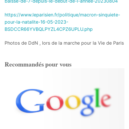
baisse-de-7-depuis-le-debut-de-l-annee-20230804
https://www.leparisien.fr/politique/macron-sinquiete-
pour-la-natalite-16-05-2023-
BSDCCR66YVBQLPYZL4CPZ6UPLU.php
Photos de DdN , lors de la marche pour la Vie de Paris
Recommandés pour vous