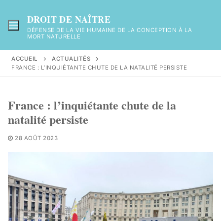
Aller
au
DROIT DE NAÎTRE
contenu
DÉFENSE DE LA VIE HUMAINE DE LA CONCEPTION À LA
MORT NATURELLE
ACCUEIL
ACTUALITÉS
FRANCE : L’INQUIÉTANTE CHUTE DE LA NATALITÉ PERSISTE
France : l’inquiétante chute de la
natalité persiste
28 AOÛT 2023