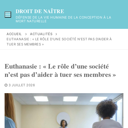
Aller
au
DROIT DE NAÎTRE
contenu
DÉFENSE DE LA VIE HUMAINE DE LA CONCEPTION À LA
MORT NATURELLE
ACCUEIL
ACTUALITÉS
EUTHANASIE : « LE RÔLE D’UNE SOCIÉTÉ N’EST PAS D’AIDER À
TUER SES MEMBRES »
Euthanasie : « Le rôle d’une société
n’est pas d’aider à tuer ses membres »
3 JUILLET 2026