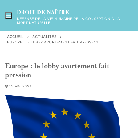
Aller
au
DROIT DE NAÎTRE
contenu
DÉFENSE DE LA VIE HUMAINE DE LA CONCEPTION À LA
MORT NATURELLE
ACCUEIL
ACTUALITÉS
EUROPE : LE LOBBY AVORTEMENT FAIT PRESSION
Europe : le lobby avortement fait
pression
15 MAI 2024