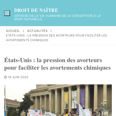
Aller
au
DROIT DE NAÎTRE
contenu
DÉFENSE DE LA VIE HUMAINE DE LA CONCEPTION À LA
MORT NATURELLE
ACCUEIL
ACTUALITÉS
ÉTATS-UNIS : LA PRESSION DES AVORTEURS POUR FACILITER LES
AVORTEMENTS CHIMIQUES
États-Unis : la pression des avorteurs
pour faciliter les avortements chimiques
18 JUIN 2020