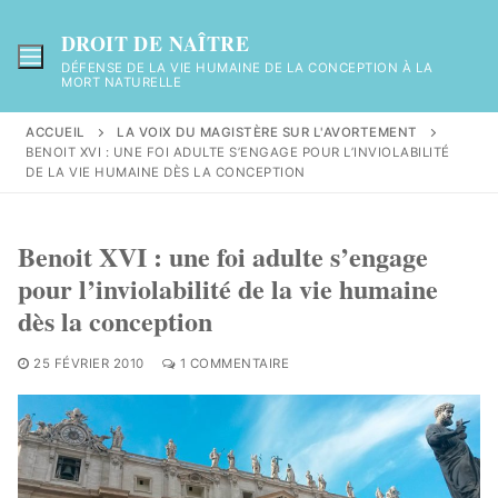
Aller
au
DROIT DE NAÎTRE
contenu
DÉFENSE DE LA VIE HUMAINE DE LA CONCEPTION À LA
MORT NATURELLE
ACCUEIL
LA VOIX DU MAGISTÈRE SUR L'AVORTEMENT
BENOIT XVI : UNE FOI ADULTE S’ENGAGE POUR L’INVIOLABILITÉ
DE LA VIE HUMAINE DÈS LA CONCEPTION
Benoit XVI : une foi adulte s’engage
pour l’inviolabilité de la vie humaine
dès la conception
25 FÉVRIER 2010
1 COMMENTAIRE