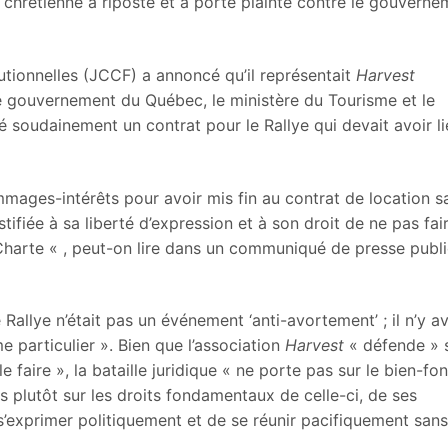
on chrétienne a riposté et a porté plainte contre le gouvern
itutionnelles (JCCF) a annoncé qu’il représentait
Harvest
e gouvernement du Québec, le ministère du Tourisme et le
soudainement un contrat pour le Rallye qui devait avoir li
ages-intérêts pour avoir mis fin au contrat de location s
ustifiée à sa liberté d’expression et à son droit de ne pas fai
a Charte « , peut-on lire dans un communiqué de presse publi
allye n’était pas un événement ‘anti-avortement’ ; il n’y av
particulier ». Bien que l’association
Harvest
« défende » 
le faire », la bataille juridique « ne porte pas sur le bien-fo
s plutôt sur les droits fondamentaux de celle-ci, de ses
 s’exprimer politiquement et de se réunir pacifiquement sans