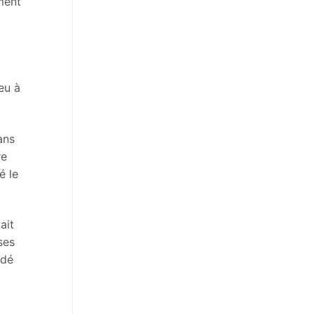
ement
eu à
ans
re
é le
ait
ses
ndé