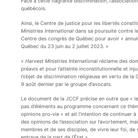
Face à cette flagrante discrimination, l’associati
québécois.
Ainsi, le Centre de justice pour les libertés const
Ministries International
dans sa poursuite contre l
Centre des congrès de Québec pour avoir « annulé 
Québec du 23 juin au 2 juillet 2023. »
«
Harvest Ministries International
réclame des domm
préavis et pour l’atteinte inconstitutionnelle et inj
l’objet de discrimination religieuse en vertu de l
9 août dernier par le groupe d’avocats.
Le document de la JCCF précise en outre que « le R
pas d’éléments au programme concernant ce thème 
opinions pro-vie « et ait l’intention de continuer à 
des opinions de l’association sur l’avortement, mai
membres et de ses disciples, de vivre leur foi, de
entrave de la part de l’État ».