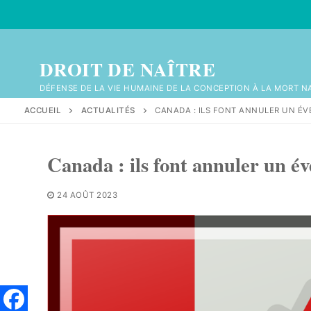
Aller
au
contenu
DROIT DE NAÎTRE
DÉFENSE DE LA VIE HUMAINE DE LA CONCEPTION À LA MORT N
ACCUEIL
ACTUALITÉS
CANADA : ILS FONT ANNULER UN ÉV
Canada : ils font annuler un é
24 AOÛT 2023