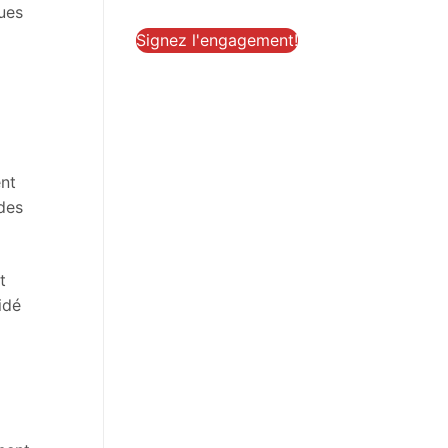
ques
Signez l'engagement!
ent
 des
t
idé