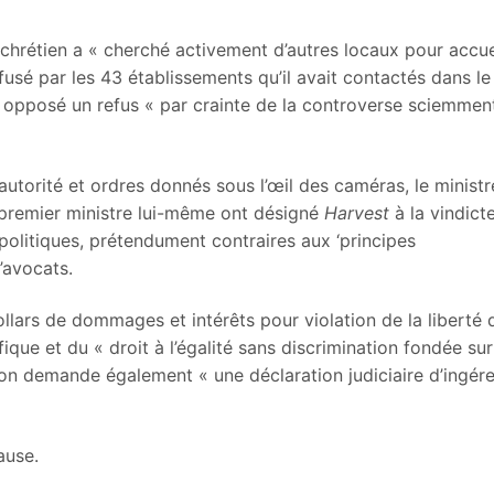
 chrétien a « cherché activement d’autres locaux pour accuei
efusé par les 43 établissements qu’il avait contactés dans le
nt opposé un refus « par crainte de la controverse sciemmen
orité et ordres donnés sous l’œil des caméras, le ministre
e premier ministre lui-même ont désigné
Harvest
à la vindict
 politiques, prétendument contraires aux ‘principes
’avocats.
lars de dommages et intérêts pour violation de la liberté 
fique et du « droit à l’égalité sans discrimination fondée sur
ation demande également « une déclaration judiciaire d’ingér
ause.