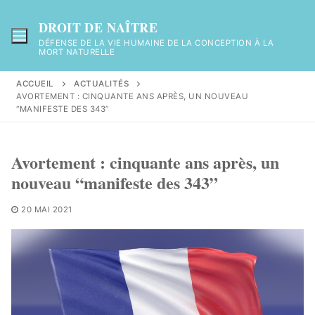
Aller
au
DROIT DE NAÎTRE
contenu
DÉFENSE DE LA VIE HUMAINE DE LA CONCEPTION À LA
MORT NATURELLE
ACCUEIL
ACTUALITÉS
AVORTEMENT : CINQUANTE ANS APRÈS, UN NOUVEAU
“MANIFESTE DES 343”
Avortement : cinquante ans après, un
nouveau “manifeste des 343”
20 MAI 2021