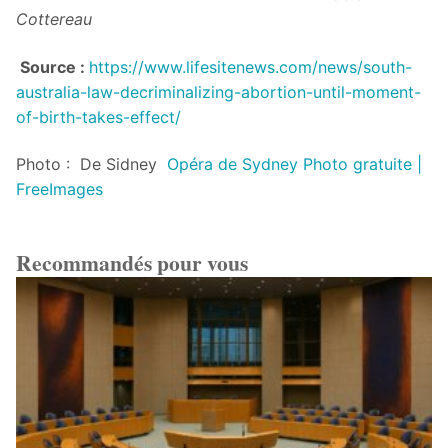
Cottereau
Source :
https://www.lifesitenews.com/news/south-
australia-law-decriminalizing-abortion-until-moment-
of-birth-takes-effect/
Photo : De Sidney
Opéra de Sydney Photo gratuite |
FreeImages
Recommandés pour vous