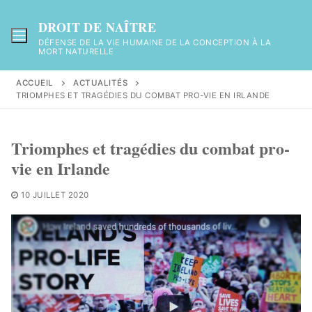
Aller
au
DROIT DE NAÎTRE
contenu
DÉFENSE DE LA VIE HUMAINE DE LA CONCEPTION À LA
MORT NATURELLE
ACCUEIL
ACTUALITÉS
TRIOMPHES ET TRAGÉDIES DU COMBAT PRO-VIE EN IRLANDE
Triomphes et tragédies du combat pro-
vie en Irlande
10 JUILLET 2020